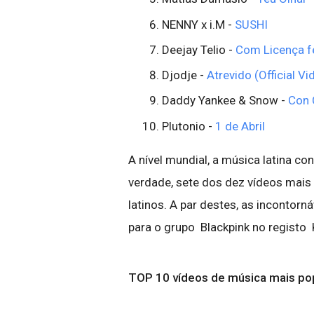
NENNY x i.M -
SUSHI
Deejay Telio -
Com Licença fe
Djodje -
Atrevido (Official Vi
Daddy Yankee & Snow -
Con 
Plutonio -
1 de Abril
A nível mundial, a música latina c
verdade, sete dos dez vídeos mais 
latinos. A par destes, as incontorná
para o grupo Blackpink no registo 
TOP 10 vídeos de música mais po