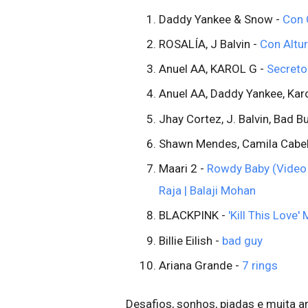
Daddy Yankee & Snow -
Con 
ROSALÍA, J Balvin -
Con Altur
Anuel AA, KAROL G -
Secreto
Anuel AA, Daddy Yankee, Karo
Jhay Cortez, J. Balvin, Bad B
Shawn Mendes, Camila Cabel
Maari 2 -
Rowdy Baby (Video S
Raja | Balaji Mohan
BLACKPINK -
'Kill This Love'
Billie Eilish -
bad guy
Ariana Grande -
7 rings
Desafios, sonhos, piadas e muita 