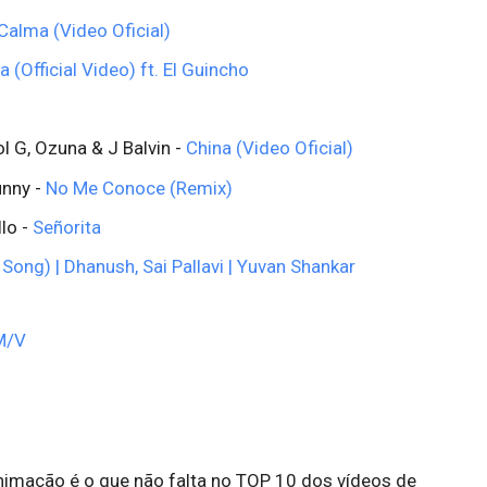
Calma (Video Oficial)
a (Official Video) ft. El Guincho
l G, Ozuna & J Balvin -
China (Video Oficial)
unny -
No Me Conoce (Remix)
lo -
Señorita
ong) | Dhanush, Sai Pallavi | Yuvan Shankar
 M/V
animação é o que não falta no TOP 10 dos vídeos de