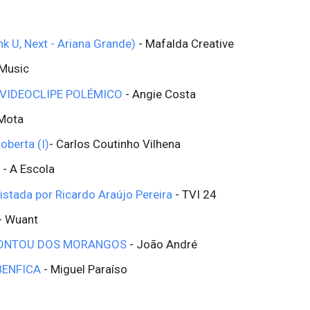
nk U, Next - Ariana Grande)
- Mafalda Creative
Music
VIDEOCLIPE POLÉMICO
- Angie Costa
 Mota
oberta (I)
- Carlos Coutinho Vilhena
- A Escola
istada por Ricardo Araújo Pereira
- TVI 24
- Wuant
CONTOU DOS MORANGOS
- João André
 BENFICA
- Miguel Paraíso
a